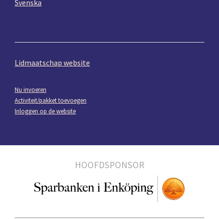
Svenska
Lidmaatschap website
Nu invoeren
Activiteit/pakket toevoegen
Inloggen op de website
HOOFDSPONSOR