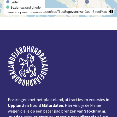
Leden
Bezienswaardigheden
MapLibre
|
OpenFreeMap
OpenMapTiles
Gegevens van
OpenStreetMap
Voettekst
Ervaringen met het platteland, attracties en excursies in
Uppland
en Noord
Mälardalen
. Hier vind je de kleine
wegen die je op een beter pad brengen van
Stockholm,
Zweden
naar
Dalarna
van
Uppsala
naar
Västerås
of van