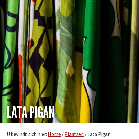
LATA PIGAN
U bevindt zich hier:
Home
/
Plaatsen
/
Lata Pigan