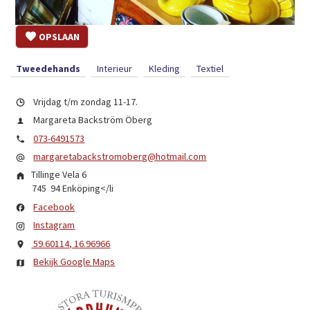
OPSLAAN
Tweedehands
Interieur
Kleding
Textiel
Vrijdag t/m zondag 11-17.
Margareta Backström Öberg
073-6491573
margaretabackstromoberg@hotmail.com
Tillinge Vela 6
745 94
Enköping
</li
Facebook
Instagram
59.60114, 16.96966
Bekijk Google Maps