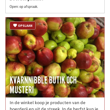
Open: op afspraak.
OPSLAAN
KVARNNIBBLE BUTIK OCH
MUSTERI
In de winkel koop je producten van de
boerderij en uit de streek. In de herfst kun je