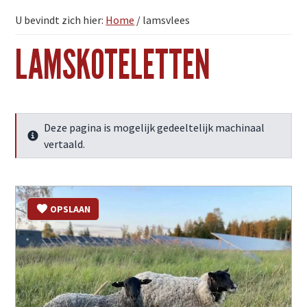
U bevindt zich hier:
Home
/
lamsvlees
LAMSKOTELETTEN
Deze pagina is mogelijk gedeeltelijk machinaal
Meer info
vertaald.
OPSLAAN