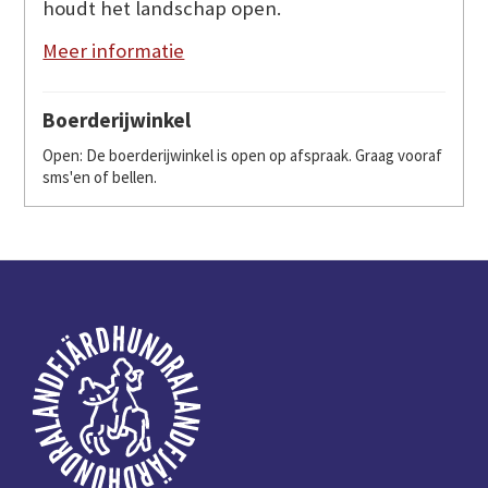
houdt het landschap open.
Meer informatie
Boerderijwinkel
Open: De boerderijwinkel is open op afspraak. Graag vooraf
sms'en of bellen.
Voettekst