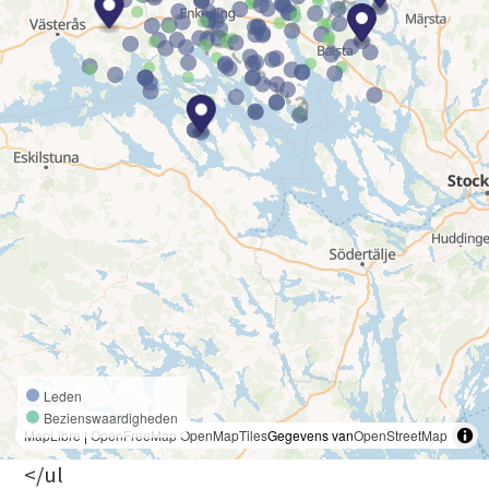
Leden
Bezienswaardigheden
MapLibre
|
OpenFreeMap
OpenMapTiles
Gegevens van
OpenStreetMap
</ul