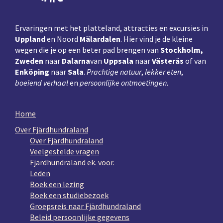
Ervaringen met het platteland, attracties en excursies in
Uppland
en Noord
Mälardalen
. Hier vind je de kleine
wegen die je op een beter pad brengen van
Stockholm,
Zweden
naar
Dalarna
van
Uppsala
naar
Västerås
of van
Enköping
naar
Sala
.
Prachtige natuur
,
lekker eten
,
boeiend verhaal
en
persoonlijke ontmoetingen
.
Home
Over Fjärdhundraland
Over Fjärdhundraland
Veelgestelde vragen
Fjärdhundraland ek. voor.
Leden
Boek een lezing
Boek een studiebezoek
Groepsreis naar Fjärdhundraland
Beleid persoonlijke gegevens