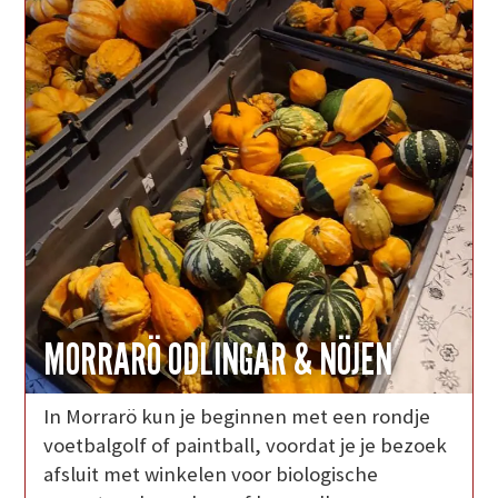
MORRARÖ ODLINGAR & NÖJEN
In Morrarö kun je beginnen met een rondje
voetbalgolf of paintball, voordat je je bezoek
afsluit met winkelen voor biologische