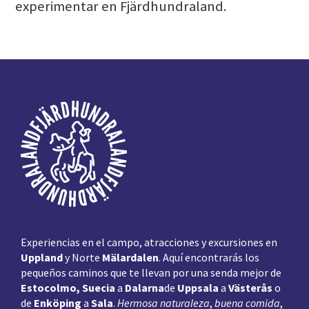
experimentar en Fjärdhundraland.
Pie
de
página
Experiencias en el campo, atracciones y excursiones en
Uppland
y Norte
Mälardalen
. Aquí encontrarás los
pequeños caminos que te llevan por una senda mejor de
Estocolmo, Suecia
a
Dalarna
de
Uppsala
a
Västerås
o
de
Enköping
a
Sala
.
Hermosa naturaleza
,
buena comida
,