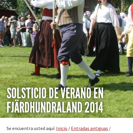
SOLSTICIO DE VERANO EN
FJÄRDHUNDRALAND 2014
Se encuentra usted aquí:
Inicio
/
Entradas antiguas
/