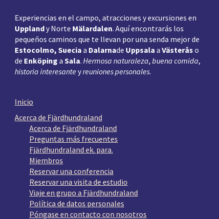
Experiencias en el campo, atracciones y excursiones en
Uppland
y Norte
Mälardalen
. Aquí encontrarás los
pequeños caminos que te llevan por una senda mejor de
Estocolmo, Suecia
a
Dalarna
de
Uppsala
a
Västerås
o
de
Enköping
a
Sala
.
Hermosa naturaleza
,
buena comida
,
historia interesante
y
reuniones personales
.
Inicio
Acerca de Fjärdhundraland
Acerca de Fjärdhundraland
Preguntas más frecuentes
Fjärdhundraland ek. para.
Miembros
Reservar una conferencia
Reservar una visita de estudio
Viaje en grupo a Fjärdhundraland
Política de datos personales
Póngase en contacto con nosotros