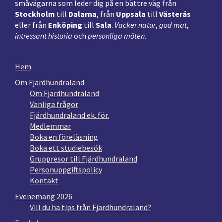
småvägarna som leder dig på en bättre väg från
Stockholm
till
Dalarna
, från
Uppsala
till
Västerås
eller från
Enköping
till
Sala
.
Vacker natur
,
god mat
,
intressant historia
och
personliga möten
.
Hem
Om Fjärdhundraland
Om Fjärdhundraland
Vanliga frågor
Fjärdhundraland ek. för.
Medlemmar
Boka en föreläsning
Boka ett studiebesök
Gruppresor till Fjärdhundraland
Personuppgiftspolicy
Kontakt
Evenemang 2026
Vill du ha tips från Fjärdhundraland?