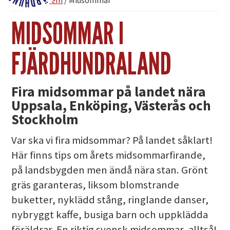
Du är här:
Hem
/
Midsommar
Fjärdhundraland
MIDSOMMAR I
FJÄRDHUNDRALAND
Fira midsommar på landet nära
Uppsala, Enköping, Västerås och
Stockholm
Var ska vi fira midsommar? På landet såklart!
Här finns tips om årets midsommarfirande,
på landsbygden men ändå nära stan. Grönt
gräs garanteras, liksom blomstrande
buketter, nyklädd stång, ringlande danser,
nybryggt kaffe, busiga barn och uppklädda
föräldrar. En riktig svensk midsommar, alltså!