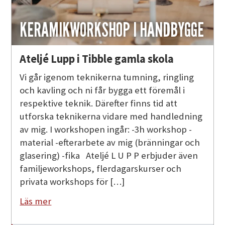
KERAMIKWORKSHOP I HANDBYGGE
Ateljé Lupp i Tibble gamla skola
Vi går igenom teknikerna tumning, ringling
och kavling och ni får bygga ett föremål i
respektive teknik. Därefter finns tid att
utforska teknikerna vidare med handledning
av mig. I workshopen ingår: -3h workshop -
material -efterarbete av mig (bränningar och
glasering) -fika Ateljé L U P P erbjuder även
familjeworkshops, flerdagarskurser och
privata workshops för […]
Läs mer