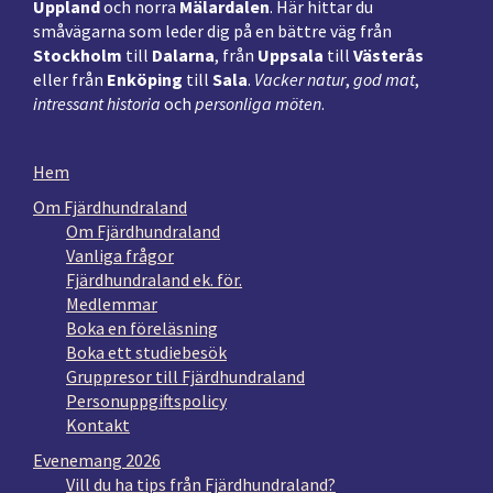
Uppland
och norra
Mälardalen
. Här hittar du
småvägarna som leder dig på en bättre väg från
Stockholm
till
Dalarna
, från
Uppsala
till
Västerås
eller från
Enköping
till
Sala
.
Vacker natur
,
god mat
,
intressant historia
och
personliga möten
.
Hem
Om Fjärdhundraland
Om Fjärdhundraland
Vanliga frågor
Fjärdhundraland ek. för.
Medlemmar
Boka en föreläsning
Boka ett studiebesök
Gruppresor till Fjärdhundraland
Personuppgiftspolicy
Kontakt
Evenemang 2026
Vill du ha tips från Fjärdhundraland?