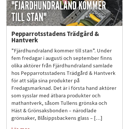
"FJÄRDHUNDRALAND KOMMER
TILL STAN"
Pepparrotsstadens Trädgård &
Hantverk
”Fjärdhundraland kommer till stan”. Under
fem fredagar i augusti och september finns
olika aktörer från Fjärdhundraland samlade
hos Pepparrotsstadens Trädgård & Hantverk
för att sälja sina produkter på
Fredagsmarknad. Det är i första hand aktörer
som sysslar med ätbara produkter och
mathantverk, såsom Tullens grönska och
Häst & Grönsaksbonden – närodlade
grönsaker, Blåsippsbackens glass – […]