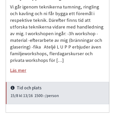
Vi går igenom teknikerna tumning, ringling
och kavling och ni får bygga ett föremål i
respektive teknik. Därefter finns tid att
utforska teknikerna vidare med handledning
av mig. I workshopen ingår: -3h workshop -
material -efterarbete av mig (bränningar och
glasering) -fika Ateljé L U P P erbjuder även
familjeworkshops, flerdagarskurser och
privata workshops för […]
Läs mer
Tid och plats
Info
15/8 kl 13/16 1500:-/person