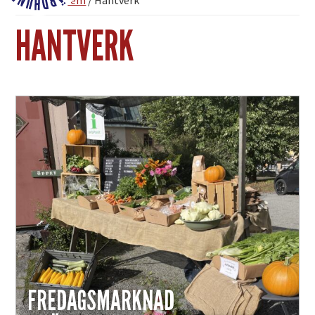
Du är här:
Hem
/
Hantverk
Fjärdhundraland
HANTVERK
FREDAGSMARKNAD