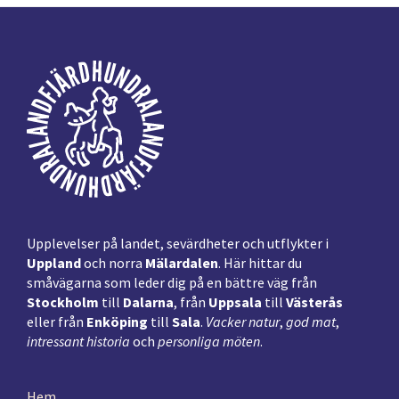
Footer
Upplevelser på landet, sevärdheter och utflykter i
Uppland
och norra
Mälardalen
. Här hittar du
småvägarna som leder dig på en bättre väg från
Stockholm
till
Dalarna
, från
Uppsala
till
Västerås
eller från
Enköping
till
Sala
.
Vacker natur
,
god mat
,
intressant historia
och
personliga möten
.
Hem