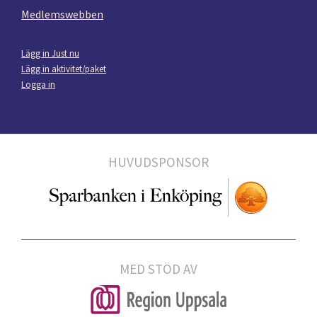
Medlemswebben
Lägg in Just nu
Lägg in aktivitet/paket
Logga in
HUVUDSPONSOR
MED STÖD AV