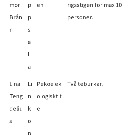
mor
p
en
rigsstigen för max 10
Brån
p
personer.
n
s
a
l
a
Lina
Li
Pekoe ek
Två teburkar.
Teng
n
ologiskt t
deliu
k
e
s
ö
p