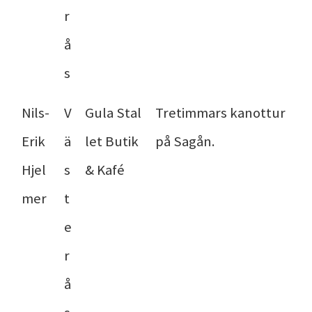
r
å
s
Nils-
V
Gula Stal
Tretimmars kanottur
Erik
ä
let Butik
på Sagån.
Hjel
s
& Kafé
mer
t
e
r
å