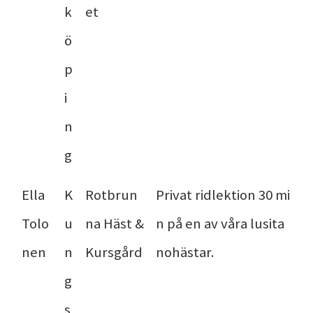
k
et
ö
p
i
n
g
Ella
K
Rotbrun
Privat ridlektion 30 mi
Tolo
u
na Häst &
n på en av våra lusita
nen
n
Kursgård
nohästar.
g
s