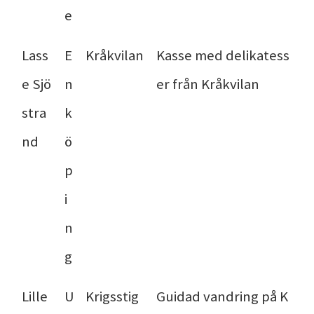
e
Lass
E
Kråkvilan
Kasse med delikatess
e Sjö
n
er från Kråkvilan
stra
k
nd
ö
p
i
n
g
Lille
U
Krigsstig
Guidad vandring på K