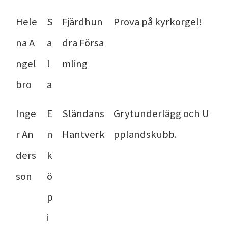
Hele
S
Fjärdhun
Prova på kyrkorgel!
na A
a
dra Försa
ngel
l
mling
bro
a
Inge
E
Sländans
Grytunderlägg och ­U
r An
n
Hantverk
pplandskubb.
ders
k
son
ö
p
i