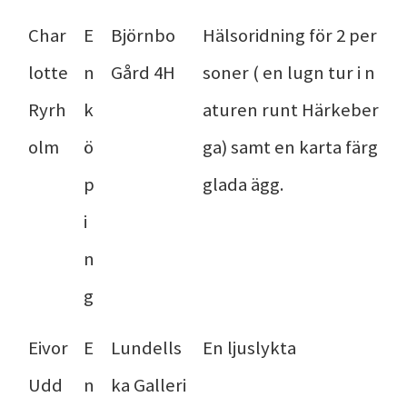
Char
E
Björnbo
Hälsoridning för 2 per
lotte
n
Gård 4H
soner ( en lugn tur i n
Ryrh
k
aturen runt Härkeber
olm
ö
ga) samt en karta färg
p
glada ägg.
i
n
g
Eivor
E
Lundells
En ljuslykta
Udd
n
ka Galleri