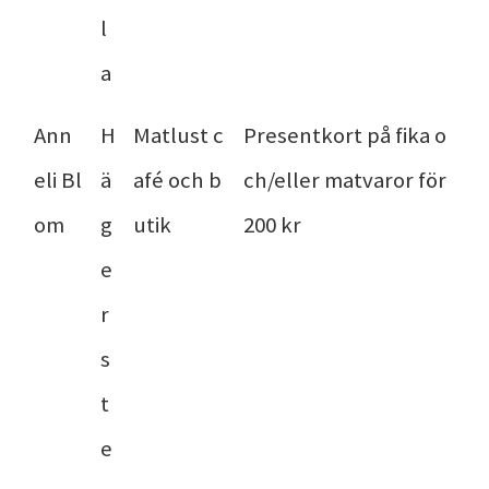
l
a
Ann
H
Matlust c
Presentkort på fika o
eli Bl
ä
afé och b
ch/eller matvaror för
om
g
utik
200 kr
e
r
s
t
e