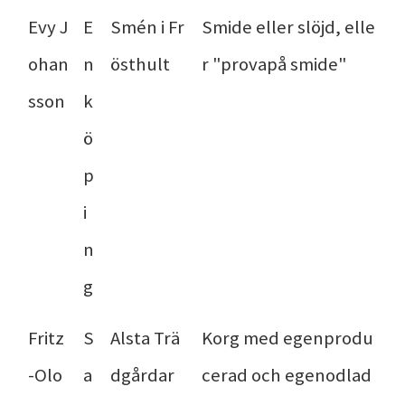
Evy J
E
Smén i Fr
Smide eller slöjd, elle
ohan
n
östhult
r "provapå smide"
sson
k
ö
p
i
n
g
Fritz
S
Alsta Trä
Korg med egenprodu
-Olo
a
dgårdar
cerad och egenodlad