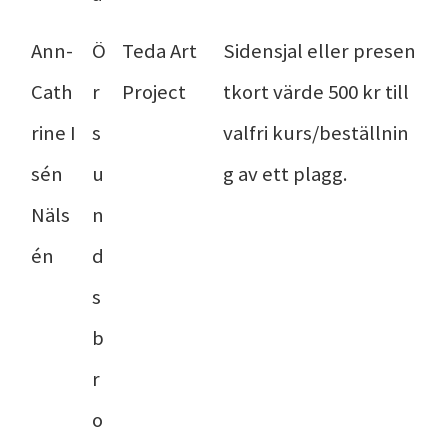
Ann-
Ö
Teda Art
Sidensjal eller presen
Cath
r
Project
tkort värde 500 kr till
rine I
s
valfri kurs/beställnin
sén
u
g av ett plagg.
Näls
n
én
d
s
b
r
o