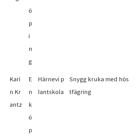
ö
p
i
n
g
Kari
E
Härnevi p
Snygg kruka med hös
n Kr
n
lantskola
tfägring
antz
k
ö
p