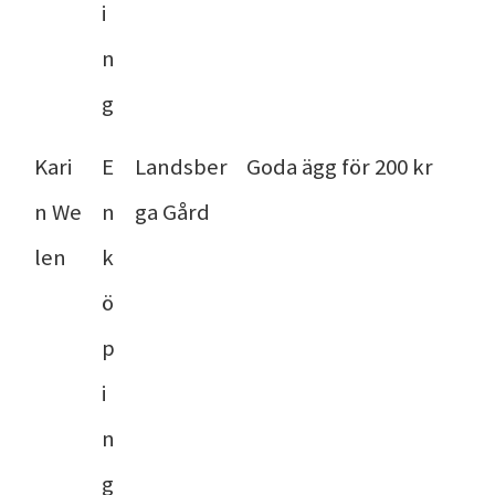
i
n
g
Kari
E
Landsber
Goda ägg för 200 kr
n We
n
ga Gård
len
k
ö
p
i
n
g