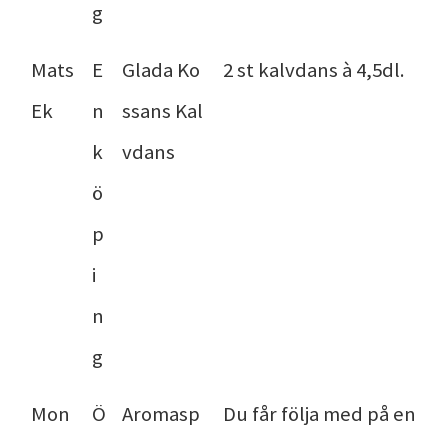
g
Mats
E
Glada Ko
2 st kalvdans à 4,5dl.
Ek
n
ssans Kal
k
vdans
ö
p
i
n
g
Mon
Ö
Aromasp
Du får följa med på en