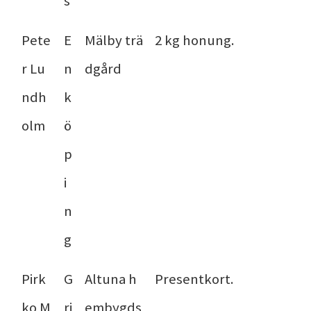
s
Pete
E
Mälby trä
2 kg honung.
r Lu
n
dgård
ndh
k
olm
ö
p
i
n
g
Pirk
G
Altuna h
Presentkort.
ko M
ri
embygds