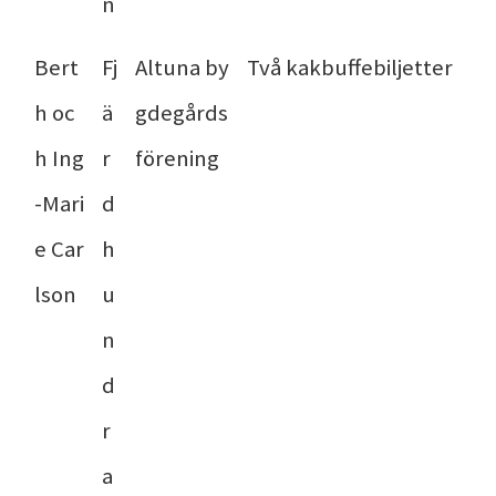
n
Bert
Fj
Altuna by
Två kakbuffebiljetter
h oc
ä
gdegårds
h Ing
r
förening
-Mari
d
e Car
h
lson
u
n
d
r
a