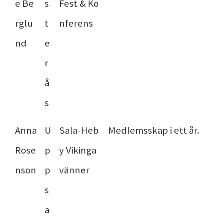
e Be
s
Fest & Ko
rglu
t
nferens
nd
e
r
å
s
Anna
U
Sala-Heb
Medlemsskap i ett år.
Rose
p
y Vikinga
nson
p
vänner
s
a