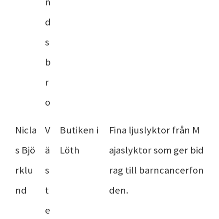
n
d
s
b
r
o
Nicla
V
Butiken i
Fina ljuslyktor från M
s Bjö
ä
Löth
ajaslyktor som ger bid
rklu
s
rag till barncancerfon
nd
t
den.
e