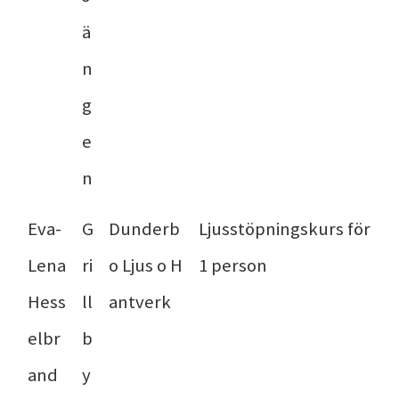
ä
n
g
e
n
Eva-
G
Dunderb
Ljusstöpningskurs för
Lena
ri
o Ljus o H
1 person
Hess
ll
antverk
elbr
b
and
y