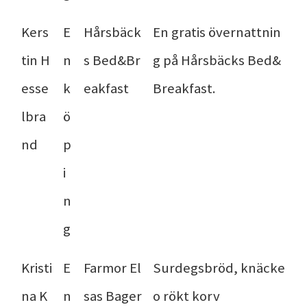
Kers
E
Hårsbäck
En gratis övernattnin
tin H
n
s Bed&Br
g på ­Hårsbäcks Bed&
esse
k
eakfast
Breakfast.
lbra
ö
nd
p
i
n
g
Kristi
E
Farmor El
Surdegsbröd, knäcke
na K
n
sas Bager
o rökt korv