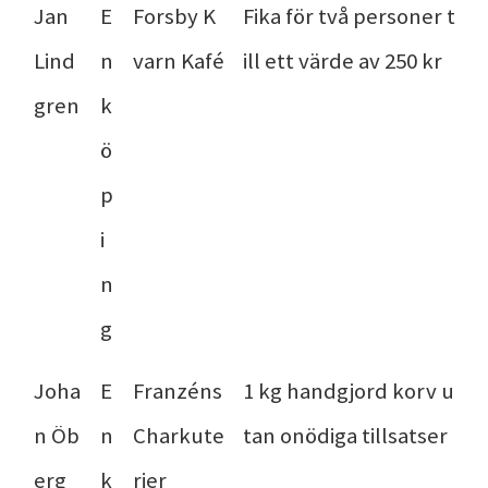
Jan
E
Forsby K
Fika för två personer t
Lind
n
varn Kafé
ill ett värde av 250 kr
gren
k
ö
p
i
n
g
Joha
E
Franzéns
1 kg handgjord korv u
n Öb
n
Charkute
tan onödiga tillsatser
erg
k
rier