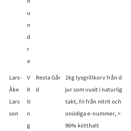
h
u
n
d
r
a
Lars-
V
Resta Går
1kg lyxgrillkorv från d
Åke
it
d
jur som vuxit i naturlig
Lars
ti
takt, fri från nitrit och
son
n
onödiga e-nummer, >
g
96% kötthalt