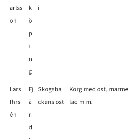
arlss
k
i
on
ö
p
i
n
g
Lars
Fj
Skogsba
Korg med ost, marme
Ihrs
ä
ckens ost
lad m.m.
én
r
d