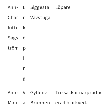
Ann-
E
Siggesta
Löpare
Char
n
Vävstuga
lotte
k
Sags
ö
tröm
p
i
n
g
Ann-
V
Gyllene
Tre säckar närproduc
Mari
ä
Brunnen
erad björkved.