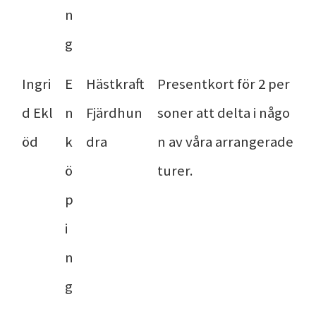
n
g
Ingri
E
Hästkraft
Presentkort för 2 per
d Ekl
n
Fjärdhun
soner att delta i någo
öd
k
dra
n av våra arrangerade
ö
turer.
p
i
n
g