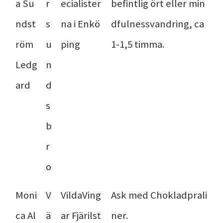
a Su
r
ecialister
befintlig ört eller min
ndst
s
na i Enkö
dfulnessvandring, ca
röm
u
ping
1-1,5 timma.
Ledg
n
ard
d
s
b
r
o
Moni
V
VildaVing
Ask med Chokladprali
ca Al
ä
ar Fjärilst
ner.