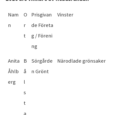
Nam
O
Prisgivan
Vinster
n
r
de Företa
t
g / Föreni
ng
Anita
B
Sörgårde
Närodlade grönsaker
Åhlb
å
n Grönt
erg
l
s
t
a