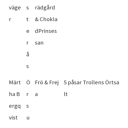
väge
s
rädgård
r
t
& Chokla
e
dPrinses
r
san
å
s
Märt
Ö
Frö & Frej
5 påsar Trollens Örtsa
ha B
r
a
lt
ergq
s
vist
u