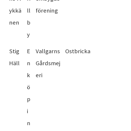
ykkä
ll
förening
nen
b
y
Stig
E
Vallgarns
Ostbricka
Häll
n
Gårdsmej
k
eri
ö
p
i
n