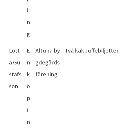
i
n
g
Lott
E
Altuna by
Två kakbuffebiljetter
a Gu
n
gdegårds
stafs
k
förening
son
ö
p
i
n