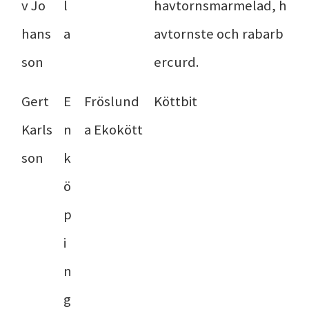
v Jo
l
havtornsmarmelad, h
hans
a
avtornste och rabarb
son
ercurd.
Gert
E
Fröslund
Köttbit
Karls
n
a Ekokött
son
k
ö
p
i
n
g