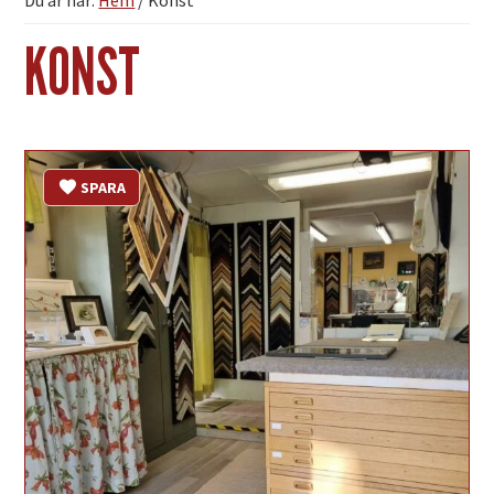
Du är här:
Hem
/
Konst
KONST
SPARA