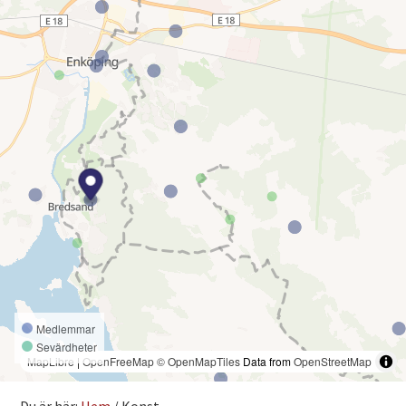
Medlemmar
Sevärdheter
MapLibre
|
OpenFreeMap
© OpenMapTiles
Data from
OpenStreetMap