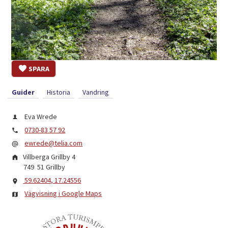
SPARA
Guider
Historia
Vandring
Eva Wrede
0730-83 57 92
ewrede@telia.com
Villberga Grillby 4
749 51
Grillby
59.62404, 17.24556
Vägvisning i Google Maps