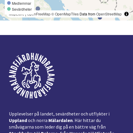
Medlemmar
Sevärdheter
MapLibre
|
OpenFreeMap
© OpenMapTiles
Data from
OpenStreetMap
Footer
Upplevelser på landet, sevärdheter och utflykter i
Uppland
och norra
Mälardalen
. Här hittar du
småvägarna som leder dig på en bättre väg från