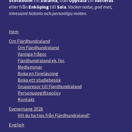
Stockholm
till
Dalarna
, från
Uppsala
till
Västerås
eller från
Enköping
till
Sala
.
Vacker natur
,
god mat
,
intressant historia
och
personliga möten
.
Hem
Om Fjärdhundraland
Om Fjärdhundraland
Vanliga frågor
Fjärdhundraland ek. för.
Medlemmar
Boka en föreläsning
Boka ett studiebesök
Gruppresor till Fjärdhundraland
Personuppgiftspolicy
Kontakt
Evenemang 2026
Vill du ha tips från Fjärdhundraland?
English