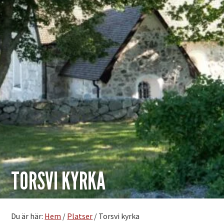
TORSVI KYRKA
Du är här:
Hem
/
Platser
/
Torsvi kyrka