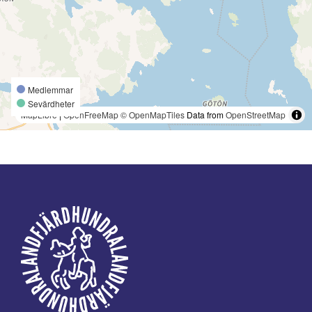
Medlemmar
Sevärdheter
MapLibre
|
OpenFreeMap
© OpenMapTiles
Data from
OpenStreetMap
Footer