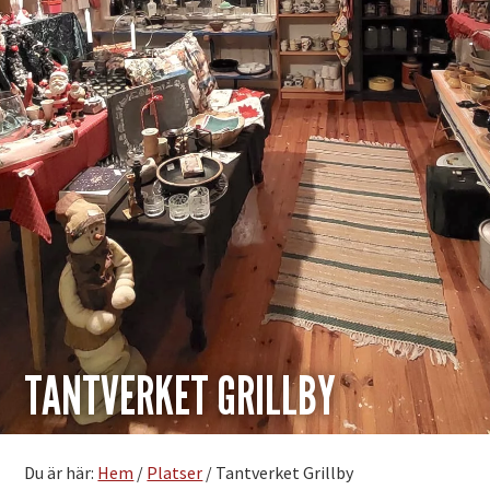
TANTVERKET GRILLBY
Du är här:
Hem
/
Platser
/
Tantverket Grillby