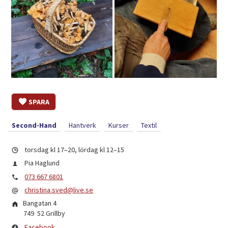
SPARA
Second-Hand
Hantverk
Kurser
Textil
torsdag kl 17–20, lördag kl 12–15
Pia Haglund
073 667 6801
christina.sved@live.se
Bangatan 4
749 52
Grillby
Facebook