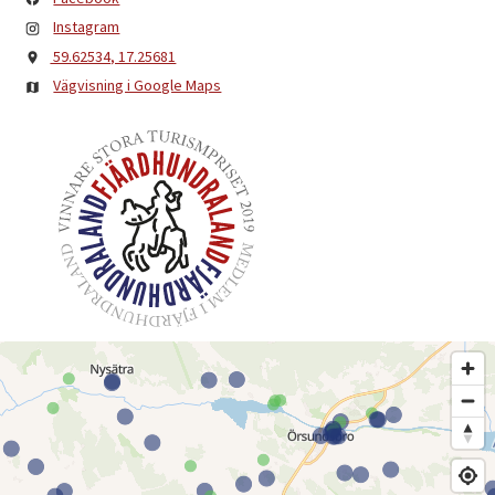
Instagram
59.62534, 17.25681
Vägvisning i Google Maps