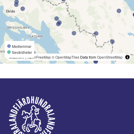
Medlemmar
Sevärdheter
MapLibre
|
OpenFreeMap
© OpenMapTiles
Data from
OpenStreetMap
Footer