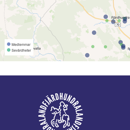
Medlemmar
Sevärdheter
Footer