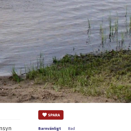
SPARA
änsyn
Barnvänligt
Bad