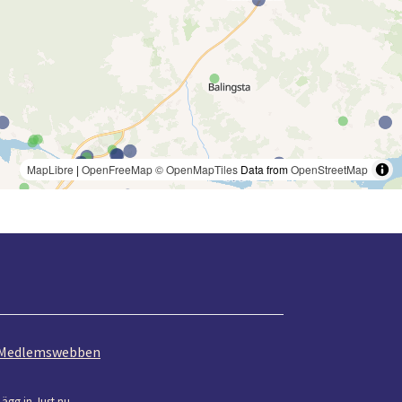
MapLibre
|
OpenFreeMap
© OpenMapTiles
Data from
OpenStreetMap
Medlemswebben
Lägg in Just nu