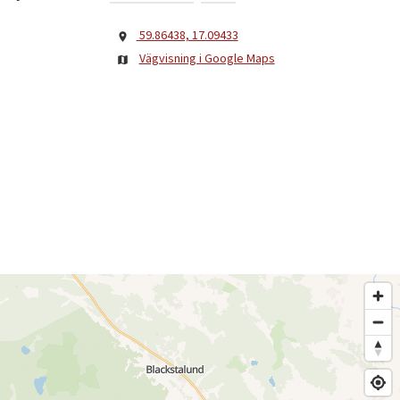
59.86438, 17.09433
Vägvisning i Google Maps