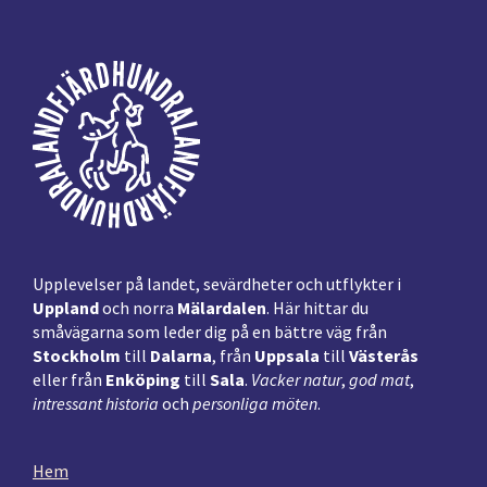
Footer
Upplevelser på landet, sevärdheter och utflykter i
Uppland
och norra
Mälardalen
. Här hittar du
småvägarna som leder dig på en bättre väg från
Stockholm
till
Dalarna
, från
Uppsala
till
Västerås
eller från
Enköping
till
Sala
.
Vacker natur
,
god mat
,
intressant historia
och
personliga möten
.
Hem