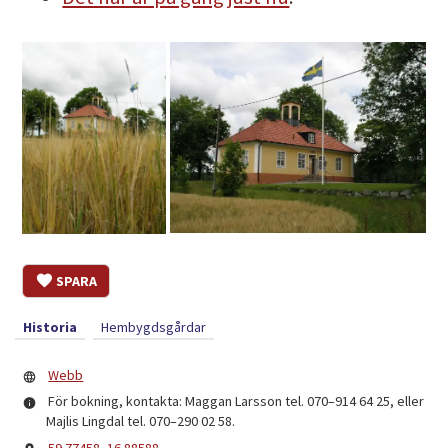
SPARA
Historia
Hembygdsgårdar
Webb
För bokning, kontakta: Maggan Larsson tel. 070–914 64 25, eller
Majlis Lingdal tel. 070–290 02 58.
59.77458, 16.88588