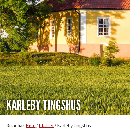
KARLEBY TINGSHUS
Du är här:
Hem
/
Platser
/
Karleby tingshus