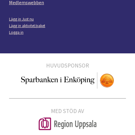
Medlemswebben
Lägg in Just nu
Lägg in aktivitet/paket
Logga in
HUVUDSPONSOR
MED STÖD AV