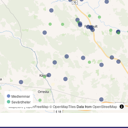
Medlemmar
Sevärdheter
MapLibre
|
OpenFreeMap
© OpenMapTiles
Data from
OpenStreetMap