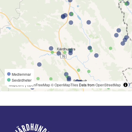
Medlemmar
Sevärdheter
MapLibre
|
OpenFreeMap
© OpenMapTiles
Data from
OpenStreetMap
Footer