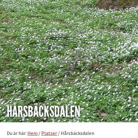
HÅRSBÄCKSDALEN
Du är här:
Hem
/
Platser
/
Hårsbäcksdalen