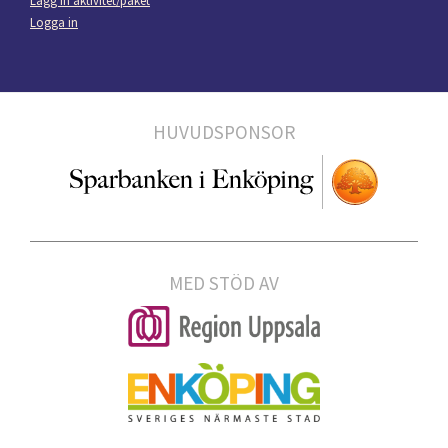
Lägg in aktivitet/paket
Logga in
HUVUDSPONSOR
MED STÖD AV