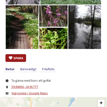
SPARA
Natur
Barnvänligt
Friluftsliv
Ta gärna med korv att grilla!
59.86692, 16.91777
Vägvisning i Google Maps