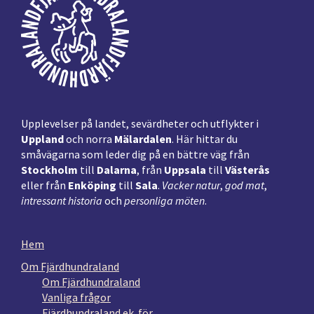
Upplevelser på landet, sevärdheter och utflykter i
Uppland
och norra
Mälardalen
. Här hittar du
småvägarna som leder dig på en bättre väg från
Stockholm
till
Dalarna
, från
Uppsala
till
Västerås
eller från
Enköping
till
Sala
.
Vacker natur
,
god mat
,
intressant historia
och
personliga möten
.
Hem
Om Fjärdhundraland
Om Fjärdhundraland
Vanliga frågor
Fjärdhundraland ek. för.