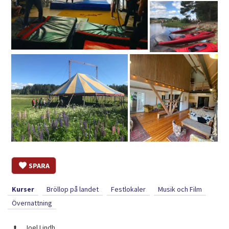
SPARA
Kurser
Bröllop på landet
Festlokaler
Musik och Film
Övernattning
Joel Lindh