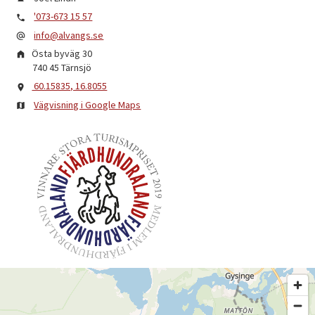
'073-673 15 57
info@alvangs.se
Östa byväg 30
740 45
Tärnsjö
60.15835, 16.8055
Vägvisning i Google Maps