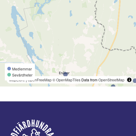
Medlemmar
Sevärdheter
MapLibre
|
OpenFreeMap
© OpenMapTiles
Data from
OpenStreetMap
Footer