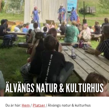
ÄLVÄNGS NATUR & KULTURHUS
Du är här:
Hem
/
Platser
/
Älvängs natur & kulturhus