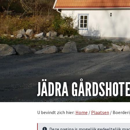
JÄDRA GÅRDSHOT
U bevindt zich hier:
Home
/
Plaatsen
/
Boerderi
Deze pagina is mogelijk gedeeltelijk mac