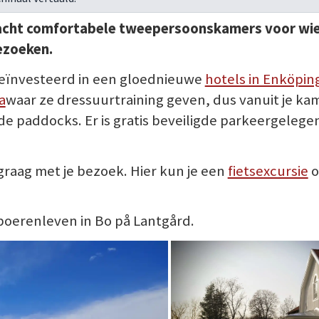
acht comfortabele tweepersoonskamers voor wi
ezoeken.
eïnvesteerd in een gloednieuwe
hotels in Enköpin
a
waar ze dressuurtraining geven, dus vanuit je kam
r de paddocks. Er is gratis beveiligde parkeergeleg
raag met je bezoek. Hier kun je een
fietsexcursie
o
boerenleven in Bo på Lantgård.