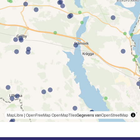
MapLibre
|
OpenFreeMap
OpenMapTiles
Gegevens van
OpenStreetMap