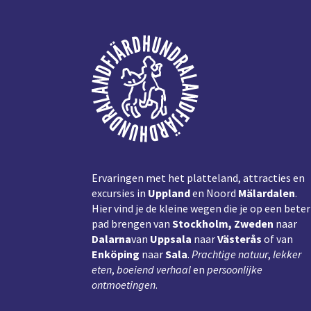
Voettekst
Ervaringen met het platteland, attracties en
excursies in
Uppland
en Noord
Mälardalen
.
Hier vind je de kleine wegen die je op een beter
pad brengen van
Stockholm, Zweden
naar
Dalarna
van
Uppsala
naar
Västerås
of van
Enköping
naar
Sala
.
Prachtige natuur
,
lekker
eten
,
boeiend verhaal
en
persoonlijke
ontmoetingen
.