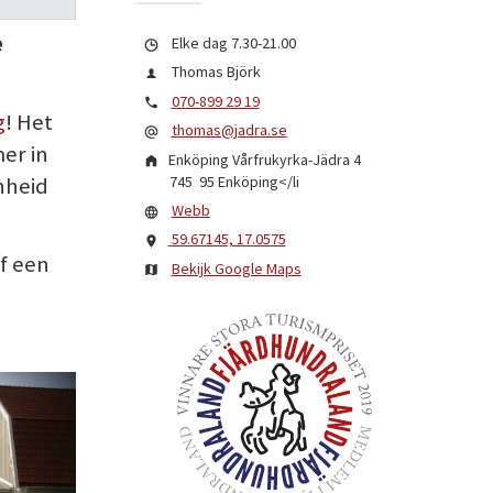
e
Elke dag 7.30-21.00
Thomas Björk
070-899 29 19
g
! Het
thomas@jadra.se
er in
Enköping Vårfrukyrka-Jädra 4
745 95
Enköping
</li
enheid
Webb
59.67145, 17.0575
f een
Bekijk Google Maps