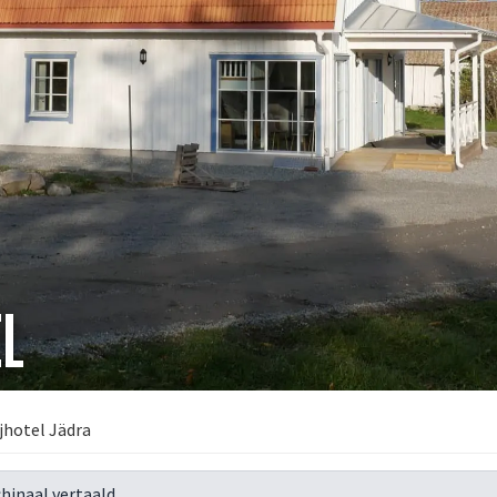
EL
jhotel Jädra
hinaal vertaald.