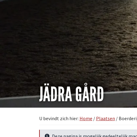
JÄDRA GÅRD
U bevindt zich hier:
Home
/
Plaatsen
/
Boerderi
Deze pagina is mogelijk gedeeltelijk mac