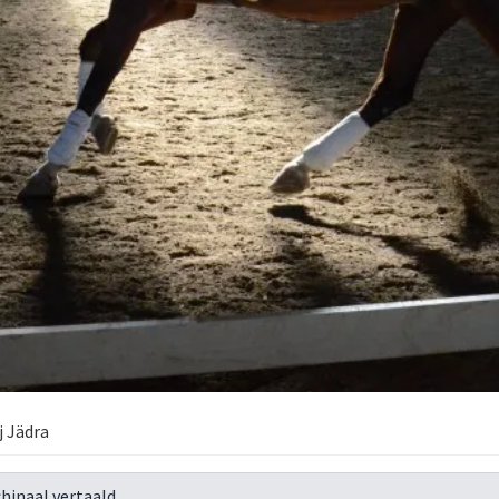
j Jädra
hinaal vertaald.