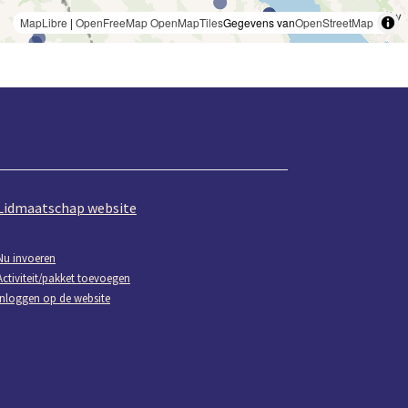
MapLibre
|
OpenFreeMap
OpenMapTiles
Gegevens van
OpenStreetMap
Lidmaatschap website
Nu invoeren
Activiteit/pakket toevoegen
Inloggen op de website