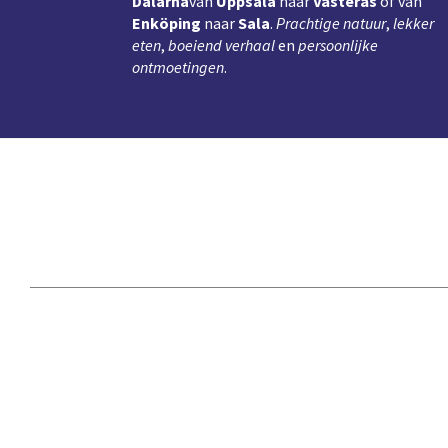
Dalarna
van
Uppsala
naar
Västerås
of van
Enköping
naar
Sala
.
Prachtige natuur
,
lekker
eten
,
boeiend verhaal
en
persoonlijke
ontmoetingen
.