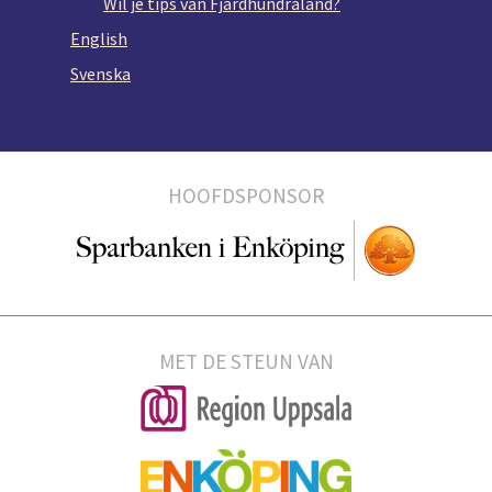
Wil je tips van Fjärdhundraland?
English
Svenska
HOOFDSPONSOR
MET DE STEUN VAN