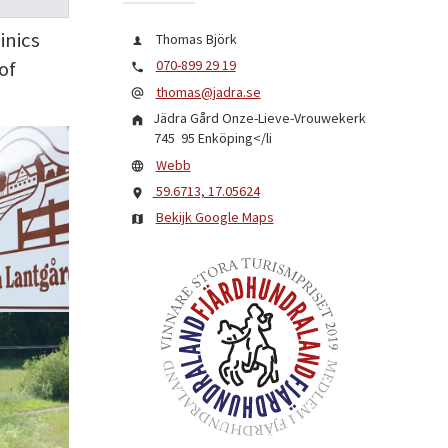
inics
Thomas Björk
of
070-899 29 19
thomas@jadra.se
Jädra Gård Onze-Lieve-Vrouwekerk
745 95
Enköping
</li
Webb
59.6713, 17.05624
Bekijk Google Maps