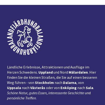
Fußzeile
Ländliche Erlebnisse, Attraktionen und Ausflüge im
Herzen Schwedens.
Uppland
und Nord
Mälardalen
. Hier
finden Sie die kleinen Straßen, die Sie auf einen besseren
Weg führen - von
Stockholm
nach
Dalarna
, von
Uppsala
nach
Västerås
oder von
Enköping
nach
Sala
.
Schöne Natur
,
gutes Essen
,
interessante Geschichte
und
persönliche Treffen
.