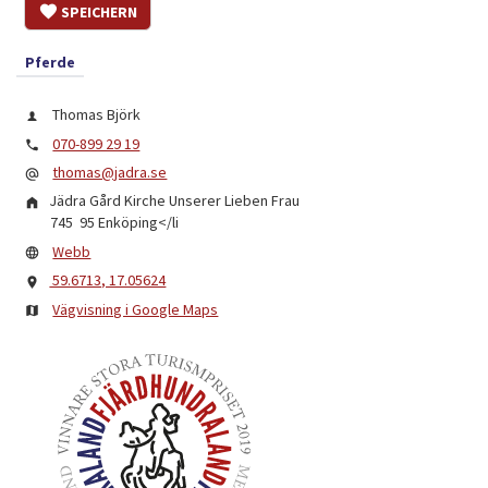
SPEICHERN
Pferde
Thomas Björk
070-899 29 19
thomas@jadra.se
Jädra Gård Kirche Unserer Lieben Frau
745 95
Enköping
</li
Webb
59.6713, 17.05624
Vägvisning i Google Maps