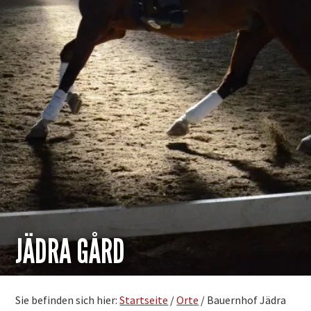
JÄDRA GÅRD
Sie befinden sich hier:
Startseite
/
Orte
/
Bauernhof Jädra