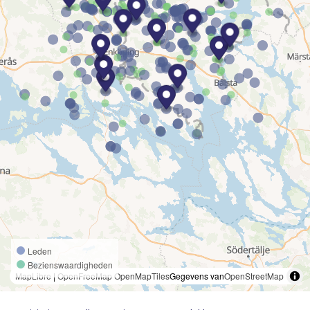
Leden
Bezienswaardigheden
MapLibre
|
OpenFreeMap
OpenMapTiles
Gegevens van
OpenStreetMap