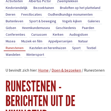
Activiteiten
Albertus Pictor
Zwemplekken
Kindvriendelijk
Bezoektuinen
Bruiloften op het platteland
Dieren
Feestlocaties
Oudheidkundige monumenten
Buitenleven
Sport & beweging
Vogels kijken
Galeries
Gidsen
Heemkundemusea
Geschiedenis
Paarden
Conferenties
Cursussen
Kerken
Audiogidsen
Musea
Muziek en film
Appelperserijen
Natuur
Runestenen
Kastelen en herenhuizen
Sport
Textiel
Wandelen
Wintersport
U bevindt zich hier:
Home
/
Doen & bezoeken
/
Runestenen
RUNESTENEN -
BERICHTEN UIT DE