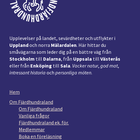
Upplevelser på landet, sevärdheter och utflykter i
Uppland
och norra
Mälardalen
. Här hittar du
småvägarna som leder dig på en bättre väg från
Stockholm
till
Dalarna
, från
Uppsala
till
Västerås
eller från
Enköping
till
Sala
.
Vacker natur
,
god mat
,
intressant historia
och
personliga möten
.
Hem
Om Fjärdhundraland
Om Fjärdhundraland
Vanliga frågor
Fjärdhundraland ek. för.
Medlemmar
Boka en föreläsning