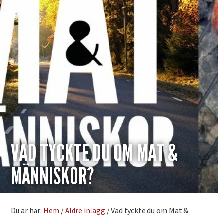
VAD TYCKTE DU OM MAT &
MÄNNISKOR?
Du är här:
Hem
/
Äldre inlägg
/
Vad tyckte du om Mat &