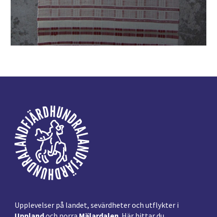
Footer
Upplevelser på landet, sevärdheter och utflykter i
Uppland
och norra
Mälardalen
. Här hittar du