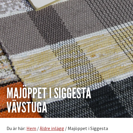
MAJÖPPET I SIGGESTA
VÄVSTUGA
Du är här:
Hem
/
Äldre inlägg
/
Majöppet i Siggesta