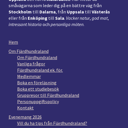
småvägarna som leder dig på en bättre väg från
Stockholm
till
Dalarna
, från
Uppsala
till
Västerås
eller från
Enköping
till
Sala
.
Vacker natur
,
god mat
,
intressant historia
och
personliga möten
.
Hem
Om Fjärdhundraland
Om Fjärdhundraland
Vanliga frågor
Fjärdhundraland ek. för.
Medlemmar
Boka en föreläsning
Boka ett studiebesök
Gruppresor till Fjärdhundraland
Personuppgiftspolicy
Kontakt
Evenemang 2026
Vill du ha tips från Fjärdhundraland?