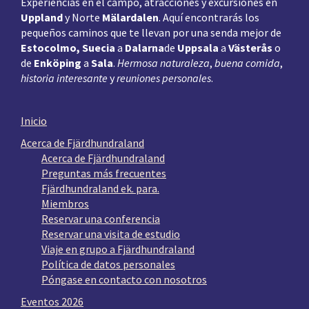
Experiencias en el campo, atracciones y excursiones en
Uppland
y Norte
Mälardalen
. Aquí encontrarás los
pequeños caminos que te llevan por una senda mejor de
Estocolmo, Suecia
a
Dalarna
de
Uppsala
a
Västerås
o
de
Enköping
a
Sala
.
Hermosa naturaleza
,
buena comida
,
historia interesante
y
reuniones personales
.
Inicio
Acerca de Fjärdhundraland
Acerca de Fjärdhundraland
Preguntas más frecuentes
Fjärdhundraland ek. para.
Miembros
Reservar una conferencia
Reservar una visita de estudio
Viaje en grupo a Fjärdhundraland
Política de datos personales
Póngase en contacto con nosotros
Eventos 2026