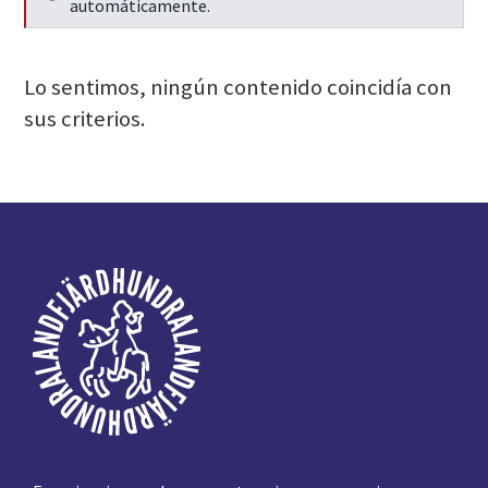
Seguir leyendo
automáticamente.
Lo sentimos, ningún contenido coincidía con
sus criterios.
Pie
de
página