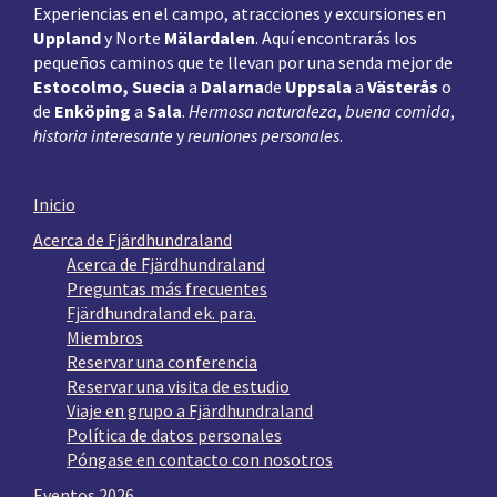
Experiencias en el campo, atracciones y excursiones en
Uppland
y Norte
Mälardalen
. Aquí encontrarás los
pequeños caminos que te llevan por una senda mejor de
Estocolmo, Suecia
a
Dalarna
de
Uppsala
a
Västerås
o
de
Enköping
a
Sala
.
Hermosa naturaleza
,
buena comida
,
historia interesante
y
reuniones personales
.
Inicio
Acerca de Fjärdhundraland
Acerca de Fjärdhundraland
Preguntas más frecuentes
Fjärdhundraland ek. para.
Miembros
Reservar una conferencia
Reservar una visita de estudio
Viaje en grupo a Fjärdhundraland
Política de datos personales
Póngase en contacto con nosotros
Eventos 2026