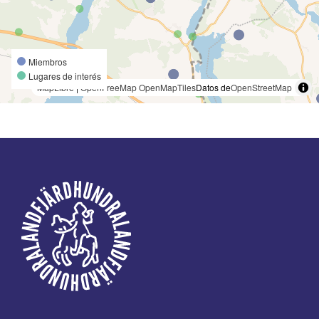
Miembros
Lugares de interés
MapLibre
|
OpenFreeMap
OpenMapTiles
Datos de
OpenStreetMap
Pie
de
página