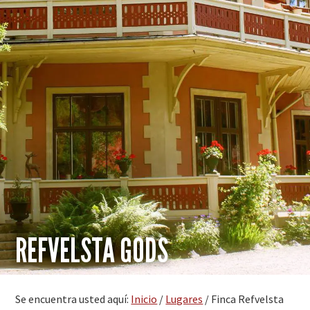
REFVELSTA GODS
Se encuentra usted aquí:
Inicio
/
Lugares
/
Finca Refvelsta