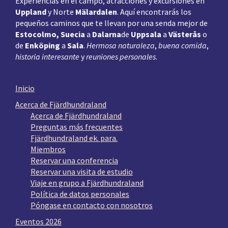
Experiencias en el campo, atracciones y excursiones en
Uppland
y Norte
Mälardalen
. Aquí encontrarás los
pequeños caminos que te llevan por una senda mejor de
Estocolmo, Suecia
a
Dalarna
de
Uppsala
a
Västerås
o
de
Enköping
a
Sala
.
Hermosa naturaleza
,
buena comida
,
historia interesante
y
reuniones personales
.
Inicio
Acerca de Fjärdhundraland
Acerca de Fjärdhundraland
Preguntas más frecuentes
Fjärdhundraland ek. para.
Miembros
Reservar una conferencia
Reservar una visita de estudio
Viaje en grupo a Fjärdhundraland
Política de datos personales
Póngase en contacto con nosotros
Eventos 2026