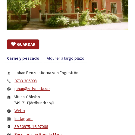
GUARDAR
Carne y pescado
Alquiler a largo plazo
Johan Benzelstierna von Engeström
0733-306908
johan@refvelsta.se
Altuna-Göksbo
749 71
Fjärdhundra
</li
Webb
Instagram
59.80975, 16.97066
Búsqueda en Google Maps