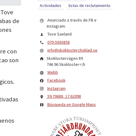
Actividades
listas de reclutamiento
 Tove
abas de
Anunciado a través de FB e
Instagram.
zones
Tove Saeland
070-5693858
rre con
info@skoklosterchoklad.se
Skoklostervägen 89
acao son
746 96
Skokloster
</li
Webb
Facebook
gicos.
Instagram
a
59.70688, 17.62098
tivadas
Búsqueda en Google Maps
 menos