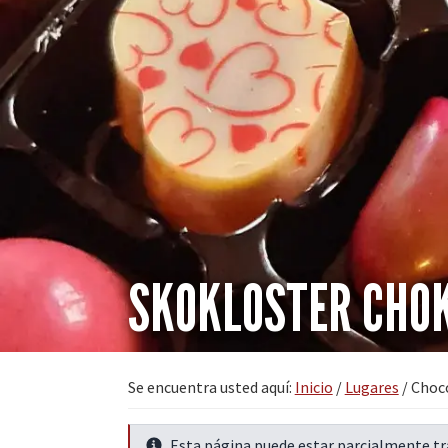
SKOKLOSTER CHO
Se encuentra usted aquí:
Inicio
/
Lugares
/
Choco
Esta página puede estar parcialmente t