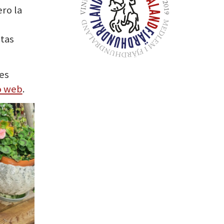
ero la
tas
es
io web
.