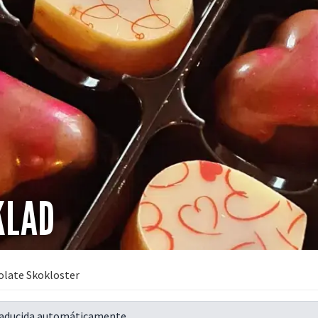
KLAD
late Skokloster
raducida automáticamente.