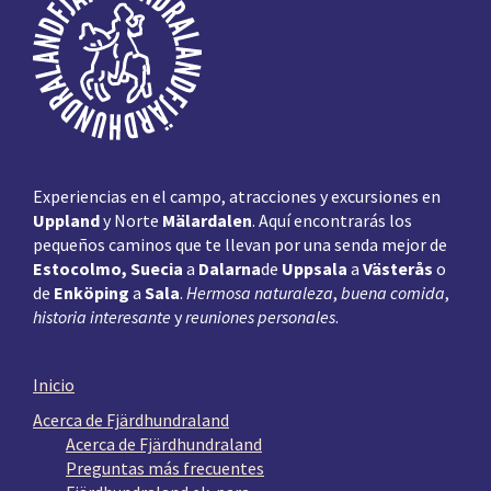
de
página
Experiencias en el campo, atracciones y excursiones en
Uppland
y Norte
Mälardalen
. Aquí encontrarás los
pequeños caminos que te llevan por una senda mejor de
Estocolmo, Suecia
a
Dalarna
de
Uppsala
a
Västerås
o
de
Enköping
a
Sala
.
Hermosa naturaleza
,
buena comida
,
historia interesante
y
reuniones personales
.
Inicio
Acerca de Fjärdhundraland
Acerca de Fjärdhundraland
Preguntas más frecuentes