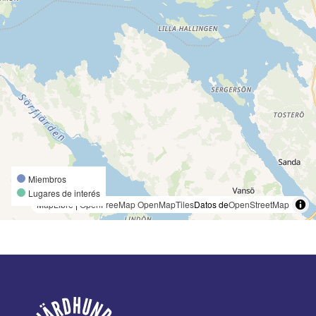
Miembros
Lugares de interés
MapLibre
|
OpenFreeMap
OpenMapTiles
Datos de
OpenStreetMap
Pie