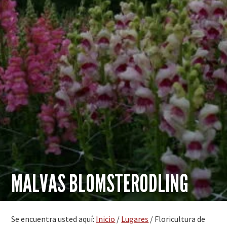
MALVAS BLOMSTERODLING
Se encuentra usted aquí:
Inicio
/
Lugares
/
Floricultura de