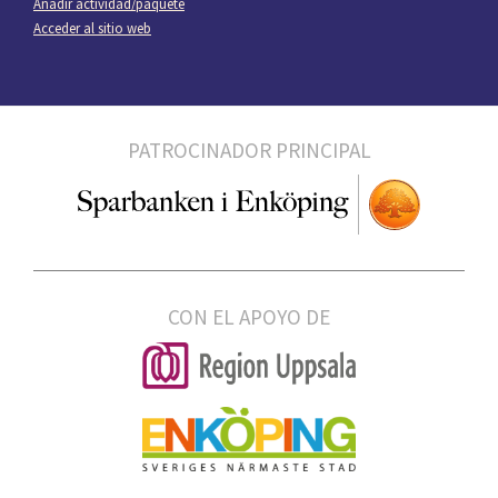
Añadir actividad/paquete
Acceder al sitio web
PATROCINADOR PRINCIPAL
CON EL APOYO DE