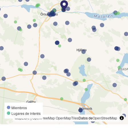
Miembros
Lugares de interés
MapLibre
|
OpenFreeMap
OpenMapTiles
Datos de
OpenStreetMap