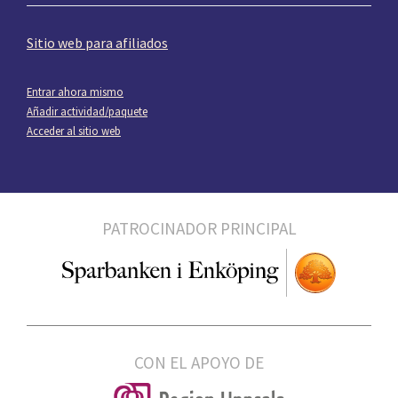
Sitio web para afiliados
Entrar ahora mismo
Añadir actividad/paquete
Acceder al sitio web
PATROCINADOR PRINCIPAL
CON EL APOYO DE