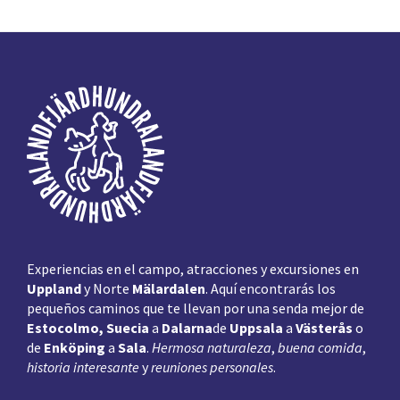
Pie
de
página
Experiencias en el campo, atracciones y excursiones en
Uppland
y Norte
Mälardalen
. Aquí encontrarás los
pequeños caminos que te llevan por una senda mejor de
Estocolmo, Suecia
a
Dalarna
de
Uppsala
a
Västerås
o
de
Enköping
a
Sala
.
Hermosa naturaleza
,
buena comida
,
historia interesante
y
reuniones personales
.