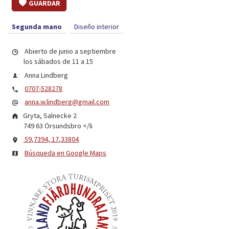
GUARDAR
Segunda mano
Diseño interior
Abierto de junio a septiembre
los sábados de 11 a 15
Anna Lindberg
0707-528278
anna.w.lindberg@gmail.com
Gryta, Salnecke 2
749 63 Örsundsbro
</li
59,7394, 17,33804
Búsqueda en Google Maps