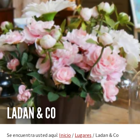
LADAN & CO
Se encuentra usted aquí:
Inicio
/
Lugares
/
Ladan & Co