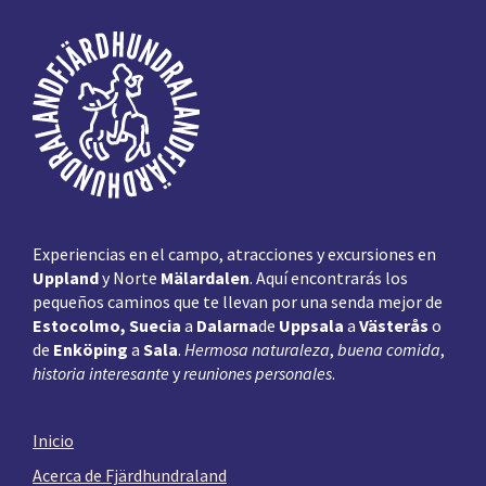
Pie
de
página
Experiencias en el campo, atracciones y excursiones en
Uppland
y Norte
Mälardalen
. Aquí encontrarás los
pequeños caminos que te llevan por una senda mejor de
Estocolmo, Suecia
a
Dalarna
de
Uppsala
a
Västerås
o
de
Enköping
a
Sala
.
Hermosa naturaleza
,
buena comida
,
historia interesante
y
reuniones personales
.
Inicio
Acerca de Fjärdhundraland