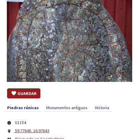
GUARDAR
Piedras rúnicas
Monumentos antiguos
Historia
U1154
59.77648, 16.97643
Búsqueda en Google Maps