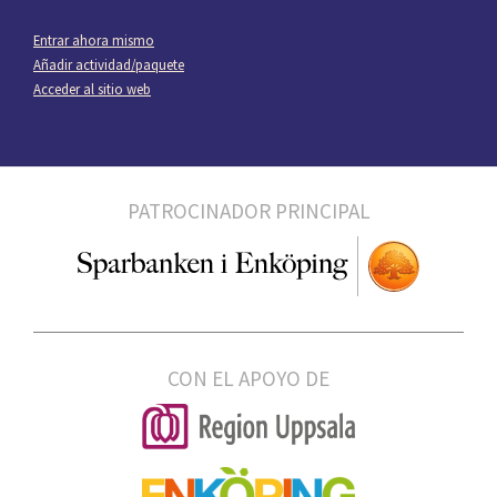
Entrar ahora mismo
Añadir actividad/paquete
Acceder al sitio web
PATROCINADOR PRINCIPAL
CON EL APOYO DE