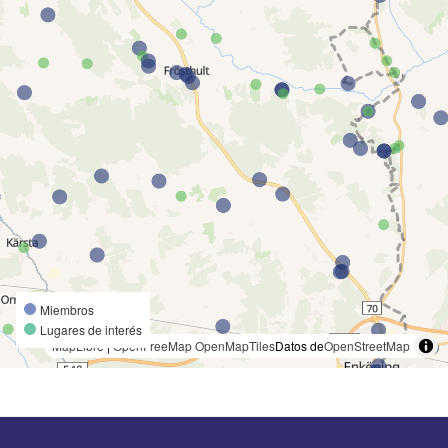
Miembros
Lugares de interés
MapLibre
|
OpenFreeMap
OpenMapTiles
Datos de
OpenStreetMap