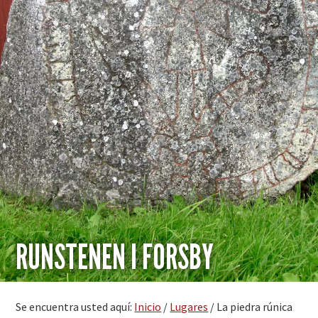
RUNSTENEN I FORSBY
Se encuentra usted aquí:
Inicio
/
Lugares
/
La piedra rúnica