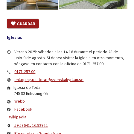
GUARDAR
Iglesias
Verano 2025: sábados a las 14-16 durante el periodo 28 de
junio-9 de agosto. Si desea visitar la iglesia en otro momento,
póngase en contacto con la oficina en 0171-257 00.
0171-257 00
enkoping.pastorat@svenskakyrkan.se
Iglesia de Teda
745 92
Enköping
</li
Webb
Facebook
Wikipedia
59.58641, 16.92922
Búsqueda en Google Maps