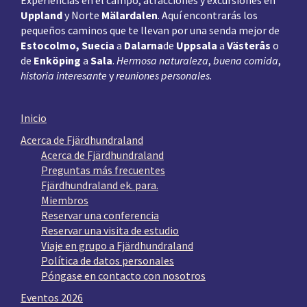
Experiencias en el campo, atracciones y excursiones en
Uppland
y Norte
Mälardalen
. Aquí encontrarás los
pequeños caminos que te llevan por una senda mejor de
Estocolmo, Suecia
a
Dalarna
de
Uppsala
a
Västerås
o
de
Enköping
a
Sala
.
Hermosa naturaleza
,
buena comida
,
historia interesante
y
reuniones personales
.
Inicio
Acerca de Fjärdhundraland
Acerca de Fjärdhundraland
Preguntas más frecuentes
Fjärdhundraland ek. para.
Miembros
Reservar una conferencia
Reservar una visita de estudio
Viaje en grupo a Fjärdhundraland
Política de datos personales
Póngase en contacto con nosotros
Eventos 2026