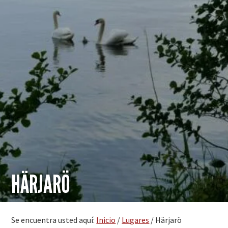
HÄRJARÖ
Se encuentra usted aquí:
Inicio
/
Lugares
/
Härjarö