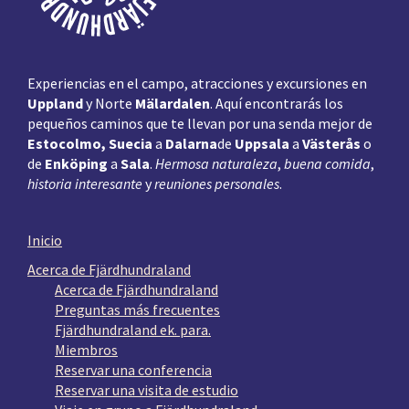
Experiencias en el campo, atracciones y excursiones en
Uppland
y Norte
Mälardalen
. Aquí encontrarás los
pequeños caminos que te llevan por una senda mejor de
Estocolmo, Suecia
a
Dalarna
de
Uppsala
a
Västerås
o
de
Enköping
a
Sala
.
Hermosa naturaleza
,
buena comida
,
historia interesante
y
reuniones personales
.
Inicio
Acerca de Fjärdhundraland
Acerca de Fjärdhundraland
Preguntas más frecuentes
Fjärdhundraland ek. para.
Miembros
Reservar una conferencia
Reservar una visita de estudio