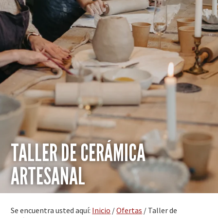
TALLER DE CERÁMICA
ARTESANAL
Se encuentra usted aquí:
Inicio
/
Ofertas
/
Taller de