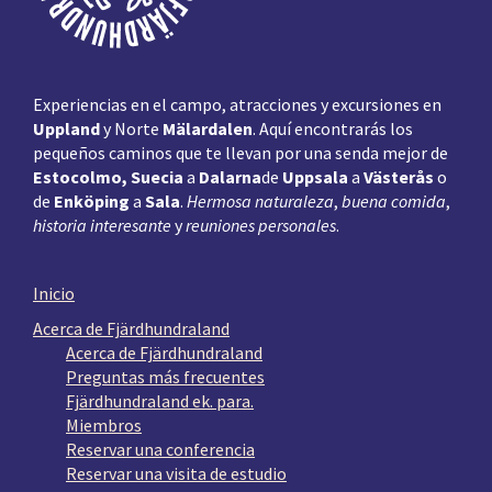
Experiencias en el campo, atracciones y excursiones en
Uppland
y Norte
Mälardalen
. Aquí encontrarás los
pequeños caminos que te llevan por una senda mejor de
Estocolmo, Suecia
a
Dalarna
de
Uppsala
a
Västerås
o
de
Enköping
a
Sala
.
Hermosa naturaleza
,
buena comida
,
historia interesante
y
reuniones personales
.
Inicio
Acerca de Fjärdhundraland
Acerca de Fjärdhundraland
Preguntas más frecuentes
Fjärdhundraland ek. para.
Miembros
Reservar una conferencia
Reservar una visita de estudio