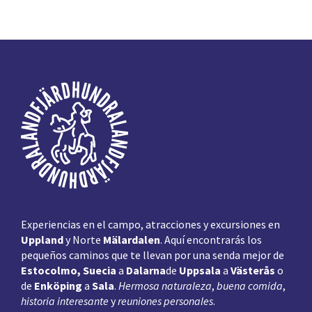
Pie
de
página
Experiencias en el campo, atracciones y excursiones en
Uppland
y Norte
Mälardalen
. Aquí encontrarás los
pequeños caminos que te llevan por una senda mejor de
Estocolmo, Suecia
a
Dalarna
de
Uppsala
a
Västerås
o
de
Enköping
a
Sala
.
Hermosa naturaleza
,
buena comida
,
historia interesante
y
reuniones personales
.