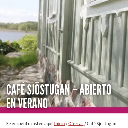
CAFÉ SJÖSTUGAN – ABIERTO
EN VERANO
Se encuentra usted aquí:
Inicio
/
Ofertas
/
Café Sjöstugan –