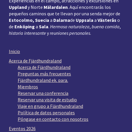
Experiencias en el campo, atracciones y excursiones en
Uppland
y Norte
Mälardalen
. Aquí encontrarás los
pequeños caminos que te llevan por una senda mejor de
Estocolmo, Suecia
a
Dalarna
de
Uppsala
a
Västerås
o
de
Enköping
a
Sala
.
Hermosa naturaleza
,
buena comida
,
historia interesante
y
reuniones personales
.
Inicio
Acerca de Fjärdhundraland
Acerca de Fjärdhundraland
Preguntas más frecuentes
Fjärdhundraland ek. para.
Miembros
Reservar una conferencia
Reservar una visita de estudio
Viaje en grupo a Fjärdhundraland
Política de datos personales
Póngase en contacto con nosotros
Eventos 2026