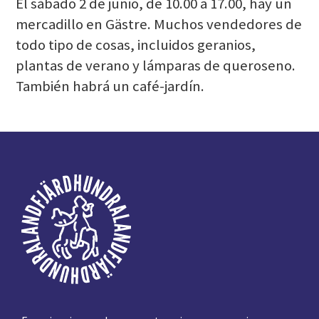
El sábado 2 de junio, de 10.00 a 17.00, hay un
mercadillo en Gästre. Muchos vendedores de
todo tipo de cosas, incluidos geranios,
plantas de verano y lámparas de queroseno.
También habrá un café-jardín.
Pie
de
página