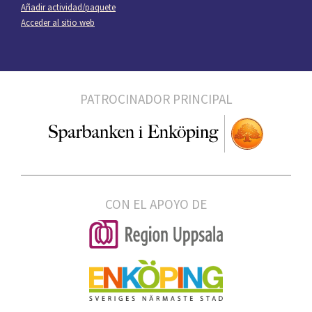
Añadir actividad/paquete
Acceder al sitio web
PATROCINADOR PRINCIPAL
CON EL APOYO DE