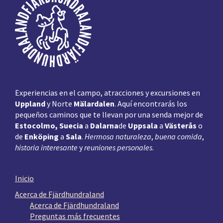
de
página
Experiencias en el campo, atracciones y excursiones en
Uppland
y Norte
Mälardalen
. Aquí encontrarás los
pequeños caminos que te llevan por una senda mejor de
Estocolmo, Suecia
a
Dalarna
de
Uppsala
a
Västerås
o
de
Enköping
a
Sala
.
Hermosa naturaleza
,
buena comida
,
historia interesante
y
reuniones personales
.
Inicio
Acerca de Fjärdhundraland
Acerca de Fjärdhundraland
Preguntas más frecuentes