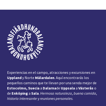
Pie
de
página
Experiencias en el campo, atracciones y excursiones en
Uppland
y Norte
Mälardalen
. Aquí encontrarás los
pequeños caminos que te llevan por una senda mejor de
Estocolmo, Suecia
a
Dalarna
de
Uppsala
a
Västerås
o
de
Enköping
a
Sala
.
Hermosa naturaleza
,
buena comida
,
historia interesante
y
reuniones personales
.