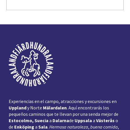
Pie
de
página
Experiencias en el campo, atracciones y excursiones en
Uppland
y Norte
Mälardalen
. Aquí encontrarás los
pequeños caminos que te llevan por una senda mejor de
Estocolmo, Suecia
a
Dalarna
de
Uppsala
a
Västerås
o
de
Enköping
a
Sala
.
Hermosa naturaleza
,
buena comida
,