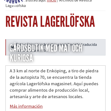
Se encuentra usted aquí:
Inicio
/
Archivos de Revista
Fjärdhundraland
Lagerlöfska
REVISTA LAGERLÖFSKA
Esta página puede estar parcialmente traducida
GÅRDSBUTIK MED MAT OCH
Seguir leyendo
automáticamente.
KURIOSA
A 3 km al norte de Enköping, a tiro de piedra
de la autopista 70, se encuentra la tienda
agrícola Lagerlöfska magasinet. Aquí puedes
comprar alimentos de producción local,
artesanía y arte de artesanos locales.
Más información