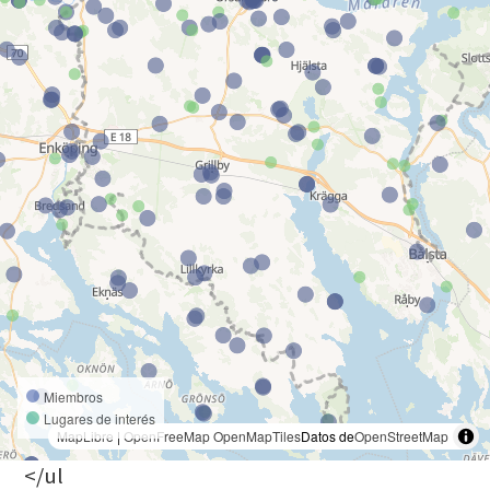
Miembros
Lugares de interés
MapLibre
|
OpenFreeMap
OpenMapTiles
Datos de
OpenStreetMap
</ul