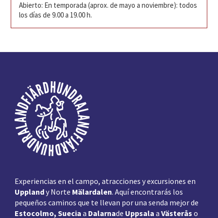
Abierto: En temporada (aprox. de mayo a noviembre): todos
los días de 9.00 a 19.00 h.
Pie
de
página
Experiencias en el campo, atracciones y excursiones en
Uppland
y Norte
Mälardalen
. Aquí encontrarás los
pequeños caminos que te llevan por una senda mejor de
Estocolmo, Suecia
a
Dalarna
de
Uppsala
a
Västerås
o