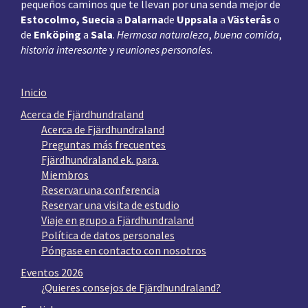
pequeños caminos que te llevan por una senda mejor de
Estocolmo, Suecia
a
Dalarna
de
Uppsala
a
Västerås
o
de
Enköping
a
Sala
.
Hermosa naturaleza
,
buena comida
,
historia interesante
y
reuniones personales
.
Inicio
Acerca de Fjärdhundraland
Acerca de Fjärdhundraland
Preguntas más frecuentes
Fjärdhundraland ek. para.
Miembros
Reservar una conferencia
Reservar una visita de estudio
Viaje en grupo a Fjärdhundraland
Política de datos personales
Póngase en contacto con nosotros
Eventos 2026
¿Quieres consejos de Fjärdhundraland?