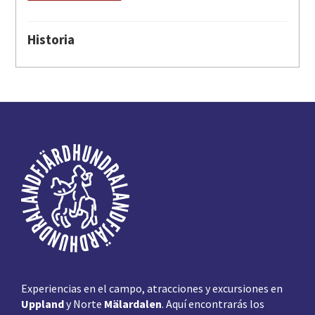
Historia
Pie
de
página
Experiencias en el campo, atracciones y excursiones en
Uppland
y Norte
Mälardalen
. Aquí encontrarás los