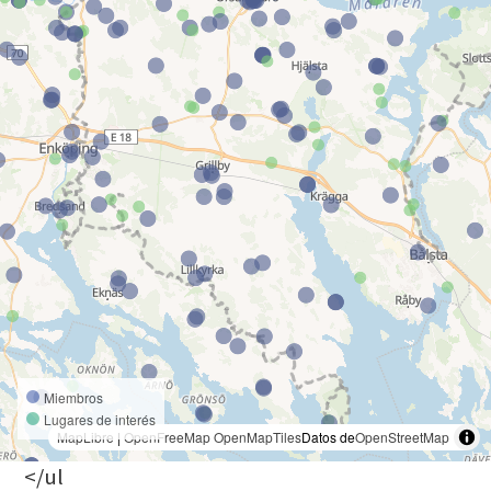
Miembros
Lugares de interés
MapLibre
|
OpenFreeMap
OpenMapTiles
Datos de
OpenStreetMap
</ul