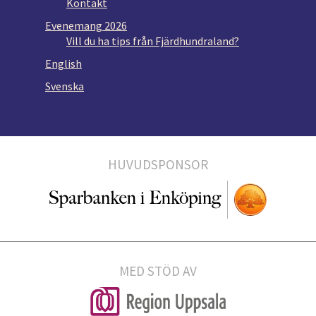
Kontakt
Evenemang 2026
Vill du ha tips från Fjärdhundraland?
English
Svenska
HUVUDSPONSOR
MED STÖD AV