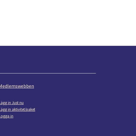
Medlemswebben
Lägg in Just nu
Lägg in aktivitet/paket
Logga in