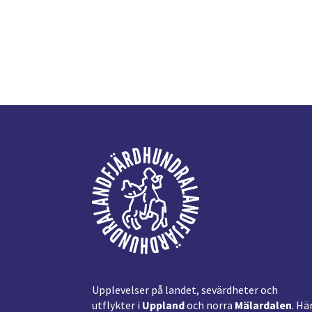
Footer
Upplevelser på landet, sevärdheter och
utflykter i
Uppland
och norra
Mälardalen
. Hä