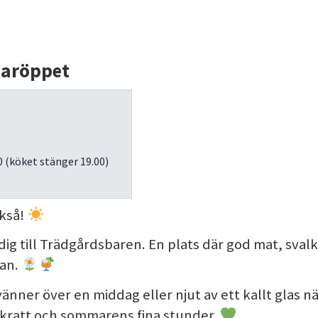
maröppet
0 (köket stänger 19.00)
ckså!
vi dig till Trädgårdsbaren. En plats där god mat, sva
kan.
 vänner över en middag eller njut av ett kallt glas 
 skratt och sommarens fina stunder.