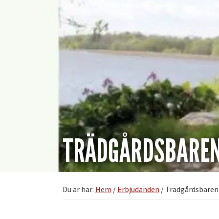
TRÄDGÅRDSBAREN
Du är här:
Hem
/
Erbjudanden
/
Trädgårdsbaren