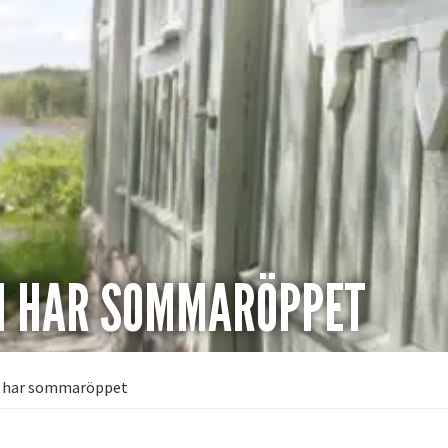
 HAR SOMMARÖPPET
 har sommaröppet