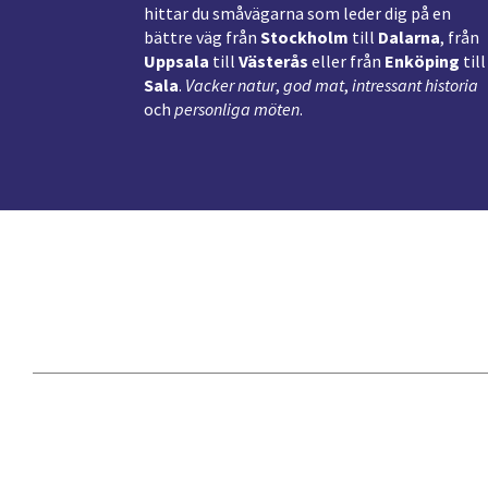
hittar du småvägarna som leder dig på en
bättre väg från
Stockholm
till
Dalarna
, från
Uppsala
till
Västerås
eller från
Enköping
till
Sala
.
Vacker natur
,
god mat
,
intressant historia
och
personliga möten
.