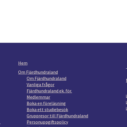
Hem
Om Fjärdhundraland
Om Fjärdhundraland
Vanliga frågor
Fjärdhundraland ek. för.
Medlemmar
Boka en föreläsning
Boka ett studiebesök
Gruppresor till Fjärdhundraland
Personuppgiftspolicy
r