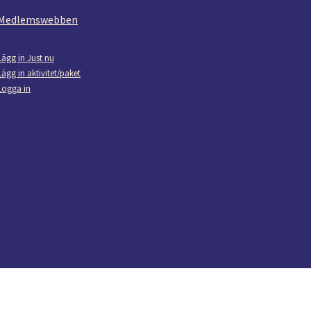
Medlemswebben
Lägg in Just nu
Lägg in aktivitet/paket
Logga in