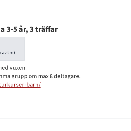
 3-5 år, 3 träffar
 av tre)
 med vuxen.
 samma grupp om max 8 deltagare.
aturkurser-barn/