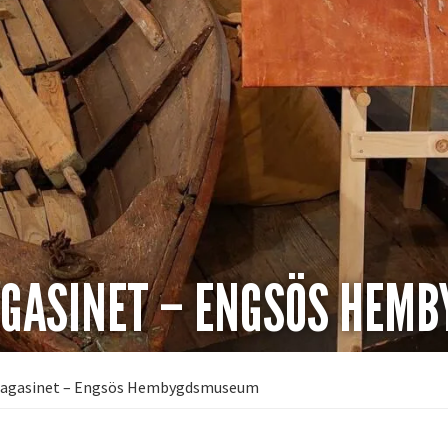
AGASINET – ENGSÖS HEM
agasinet – Engsös Hembygdsmuseum