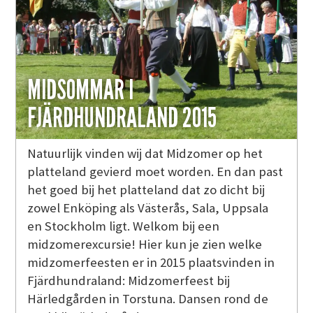
MIDSOMMAR I
FJÄRDHUNDRALAND 2015
Natuurlijk vinden wij dat Midzomer op het
platteland gevierd moet worden. En dan past
het goed bij het platteland dat zo dicht bij
zowel Enköping als Västerås, Sala, Uppsala
en Stockholm ligt. Welkom bij een
midzomerexcursie! Hier kun je zien welke
midzomerfeesten er in 2015 plaatsvinden in
Fjärdhundraland: Midzomerfeest bij
Härledgården in Torstuna. Dansen rond de