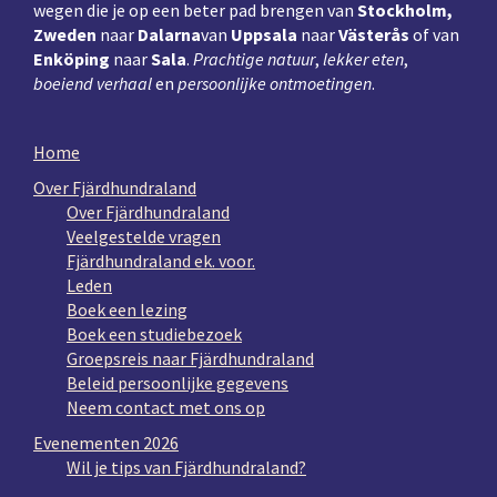
wegen die je op een beter pad brengen van
Stockholm,
Zweden
naar
Dalarna
van
Uppsala
naar
Västerås
of van
Enköping
naar
Sala
.
Prachtige natuur
,
lekker eten
,
boeiend verhaal
en
persoonlijke ontmoetingen
.
Home
Over Fjärdhundraland
Over Fjärdhundraland
Veelgestelde vragen
Fjärdhundraland ek. voor.
Leden
Boek een lezing
Boek een studiebezoek
Groepsreis naar Fjärdhundraland
Beleid persoonlijke gegevens
Neem contact met ons op
Evenementen 2026
Wil je tips van Fjärdhundraland?