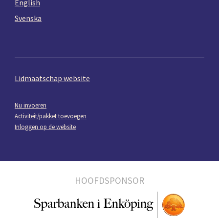
English
Svenska
Lidmaatschap website
Nu invoeren
Activiteit/pakket toevoegen
Inloggen op de website
HOOFDSPONSOR