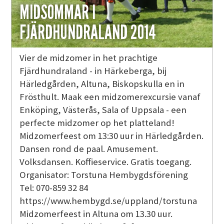
MIDSOMMAR I
FJÄRDHUNDRALAND 2014
Vier de midzomer in het prachtige
Fjärdhundraland - in Härkeberga, bij
Härledgården, Altuna, Biskopskulla en in
Frösthult. Maak een midzomerexcursie vanaf
Enköping, Västerås, Sala of Uppsala - een
perfecte midzomer op het platteland!
Midzomerfeest om 13:30 uur in Härledgården.
Dansen rond de paal. Amusement.
Volksdansen. Koffieservice. Gratis toegang.
Organisator: Torstuna Hembygdsförening
Tel: 070-859 32 84
https://www.hembygd.se/uppland/torstuna
Midzomerfeest in Altuna om 13.30 uur.