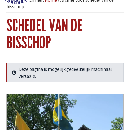
U bevindt zich hier:
Home
/
Archief voor schedel van de
Fjärdhundraland
bisschop
SCHEDEL VAN DE
BISSCHOP
Deze pagina is mogelijk gedeeltelijk machinaal
Meer info
vertaald.