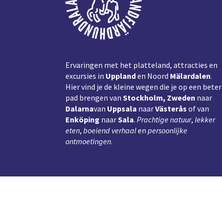
Ervaringen met het platteland, attracties en
excursies in
Uppland
en Noord
Mälardalen
.
Hier vind je de kleine wegen die je op een beter
pad brengen van
Stockholm, Zweden
naar
Dalarna
van
Uppsala
naar
Västerås
of van
Enköping
naar
Sala
.
Prachtige natuur
,
lekker
eten
,
boeiend verhaal
en
persoonlijke
ontmoetingen
.