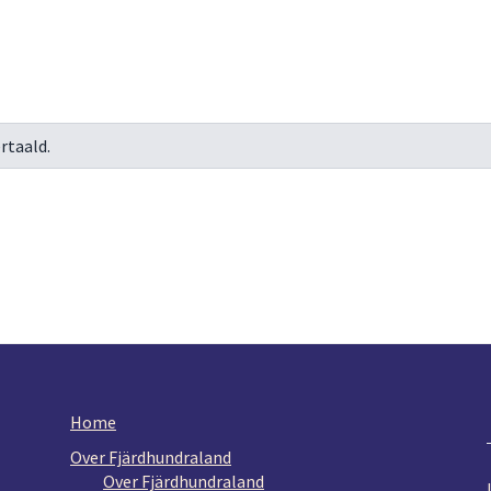
rtaald.
Home
Over Fjärdhundraland
Over Fjärdhundraland