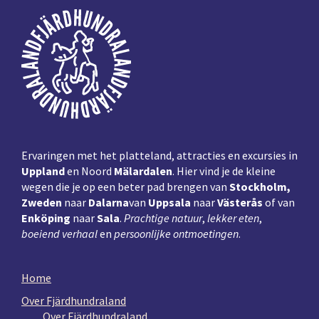
Voettekst
Ervaringen met het platteland, attracties en excursies in
Uppland
en Noord
Mälardalen
. Hier vind je de kleine
wegen die je op een beter pad brengen van
Stockholm,
Zweden
naar
Dalarna
van
Uppsala
naar
Västerås
of van
Enköping
naar
Sala
.
Prachtige natuur
,
lekker eten
,
boeiend verhaal
en
persoonlijke ontmoetingen
.
Home
Over Fjärdhundraland
Over Fjärdhundraland