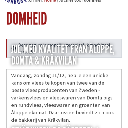
U bevindt zich hier:
Home
/
Archief voor domheid
Fjärdhundraland
DOMHEID
Deze pagina is mogelijk gedeeltelijk machinaal
JUL MED KVALITET FRÅN ÅLOPPE,
Meer info
vertaald.
DOMTA & KRÅKVILAN
Vandaag, zondag 11/12, heb je een unieke
kans om vlees te kopen van twee van de
beste vleesproducenten van Zweden -
varkensvlees en vleeswaren van Domta pigs
en rundvlees, vleeswaren en groenten van
Åloppe ekomat. Daartussen bevindt zich ook
de bakkerij van Kråkvilan.