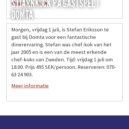
STJÄRNKOCK PÅ GÄSTSPEL I
Meer informatie
DOMTA
Morgen, vrijdag 1 juli, is Stefan Eriksson te
gast bij Domta voor een fantastische
dinerervaring. Stefan was chef-kok van het
jaar 2005 en is een van de meest erkende
chef-koks van Zweden. Tijd: vrijdag 1 juli om
18.00. Prijs 495 SEK/persoon. Reserveren: 070-
63 24 903.
Meer informatie