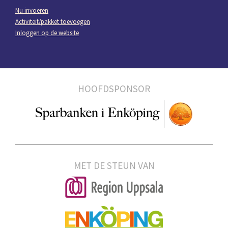
Nu invoeren
Activiteit/pakket toevoegen
Inloggen op de website
HOOFDSPONSOR
MET DE STEUN VAN