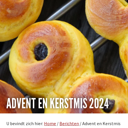
ADVENT EN KERSTMIS 2024
U bevindt zich hier:
Home
/
Berichten
/
Advent en Kerstmis