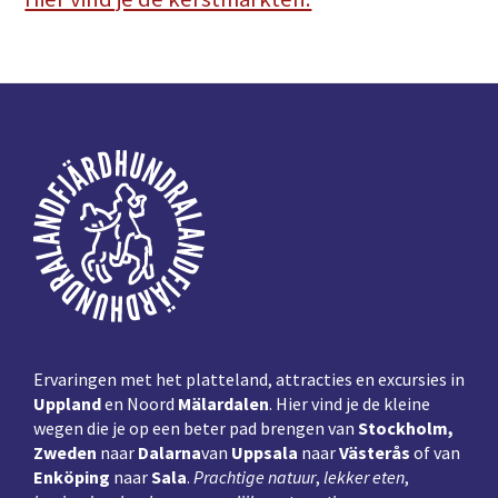
Voettekst
Ervaringen met het platteland, attracties en excursies in
Uppland
en Noord
Mälardalen
. Hier vind je de kleine
wegen die je op een beter pad brengen van
Stockholm,
Zweden
naar
Dalarna
van
Uppsala
naar
Västerås
of van
Enköping
naar
Sala
.
Prachtige natuur
,
lekker eten
,