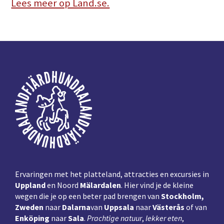
Lees meer op Land.se.
Voettekst
Ervaringen met het platteland, attracties en excursies in
Uppland
en Noord
Mälardalen
. Hier vind je de kleine
wegen die je op een beter pad brengen van
Stockholm,
Zweden
naar
Dalarna
van
Uppsala
naar
Västerås
of van
Enköping
naar
Sala
.
Prachtige natuur
,
lekker eten
,