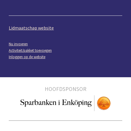
Lidmaatschap website
Nu invoeren
Activiteit/pakket toevoegen
Inloggen op de website
HOOFDSPONSOR