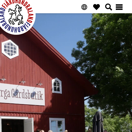
Ga
Overslaan
Ga
Naar
naar
naar
naar
voettekst
primaire
hoofdinhoud
de
navigatie
primaire
Fjärdhundraland
zijbalk