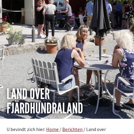
LAND OVER
FJÄRDHUNDRALAND
U bevindt zich hier:
Home
/
Berichten
/
Land over