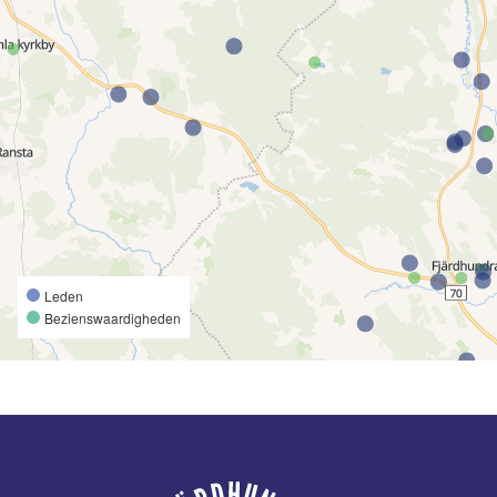
Leden
Bezienswaardigheden
Voettekst