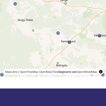
MapLibre
|
OpenFreeMap
OpenMapTiles
Gegevens van
OpenStreetMap