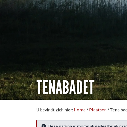
TENABADET
U bevindt zich hier:
Home
/
Plaatsen
/
Tena ba
Deze pagina is mogelijk gedeeltelijk mac