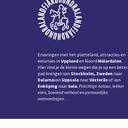
Ervaringen met het platteland, attracties en
excursies in
Uppland
en Noord
Mälardalen
.
Hier vind je de kleine wegen die je op een beter
pad brengen van
Stockholm, Zweden
naar
Dalarna
van
Uppsala
naar
Västerås
of van
Enköping
naar
Sala
.
Prachtige natuur
,
lekker
eten
,
boeiend verhaal
en
persoonlijke
ontmoetingen
.