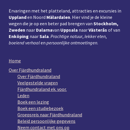
Ervaringen met het platteland, attracties en excursies in
Uppland
en Noord
Mälardalen
. Hier vind je de kleine
wegen die je op een beter pad brengen van
Stockholm,
Zweden
naar
Dalarna
van
Uppsala
naar
Västerås
of van
Enköping
naar
Sala
.
Prachtige natuur
,
lekker eten
,
boeiend verhaal
en
persoonlijke ontmoetingen
.
Home
Over Fjärdhundraland
Over Fjärdhundraland
Veelgestelde vragen
Fjärdhundraland ek. voor.
Leden
Boek een lezing
Boek een studiebezoek
Groepsreis naar Fjärdhundraland
Beleid persoonlijke gegevens
Neem contact met ons op