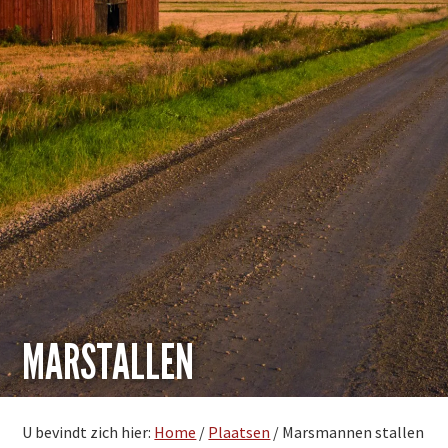
MARSTALLEN
U bevindt zich hier:
Home
/
Plaatsen
/
Marsmannen stallen